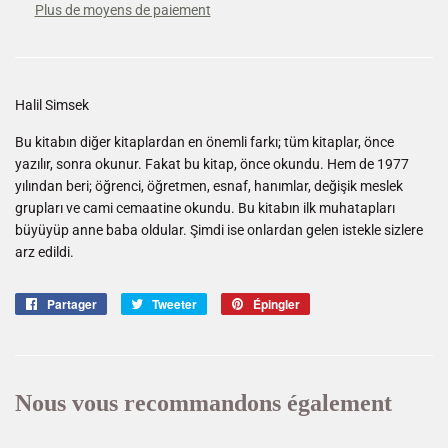
Plus de moyens de paiement
Halil Simsek
Bu kitabın diğer kitaplardan en önemli farkı; tüm kitaplar, önce
yazılır, sonra okunur. Fakat bu kitap, önce okundu. Hem de 1977
yılından beri; öğrenci, öğretmen, esnaf, hanımlar, değişik meslek
grupları ve cami cemaatine okundu. Bu kitabın ilk muhatapları
büyüyüp anne baba oldular. Şimdi ise onlardan gelen istekle sizlere
arz edildi.
Partager
Partager
Tweeter
Tweeter
Épingler
Épingler
sur
sur
sur
Facebook
Twitter
Pinterest
Nous vous recommandons également