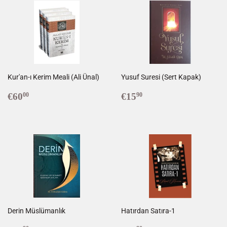
Kur'an-ı Kerim Meali (Ali Ünal)
Yusuf Suresi (Sert Kapak)
Prix
€60,00
Prix
€15,90
€60
€15
00
90
régulier
régulier
Derin Müslümanlık
Hatırdan Satıra-1