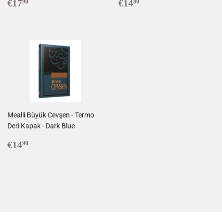
Prix
€17,90
Prix
€14,80
€17
€14
90
80
régulier
régulier
Mealli Büyük Cevşen - Termo
Deri Kapak - Dark Blue
Prix
€14,90
€14
90
régulier