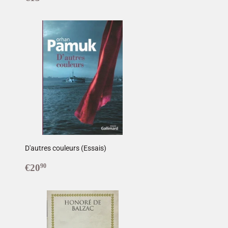
régulier
D'autres couleurs (Essais)
Prix
€20,90
€20
90
régulier