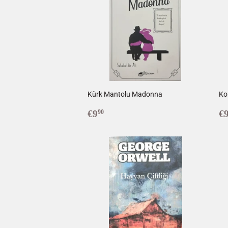
Kürk Mantolu Madonna
Ko
Prix
€9,90
P
€9
€
90
régulier
r