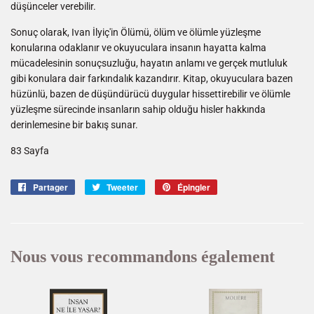
düşünceler verebilir.
Sonuç olarak, Ivan İlyiç'in Ölümü, ölüm ve ölümle yüzleşme
konularına odaklanır ve okuyuculara insanın hayatta kalma
mücadelesinin sonuçsuzluğu, hayatın anlamı ve gerçek mutluluk
gibi konulara dair farkındalık kazandırır. Kitap, okuyuculara bazen
hüzünlü, bazen de düşündürücü duygular hissettirebilir ve ölümle
yüzleşme sürecinde insanların sahip olduğu hisler hakkında
derinlemesine bir bakış sunar.
83 Sayfa
Partager
Partager
Tweeter
Tweeter
Épingler
Épingler
sur
sur
sur
Facebook
Twitter
Pinterest
Nous vous recommandons également