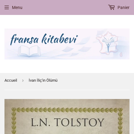
Menu
Panier
›
Accueil
İvan İliç'in Ölümü