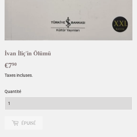
İvan İliç'in Ölümü
€7
€7,90
90
Taxes incluses.
Quantité
ÉPUISÉ