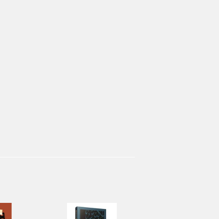
ingler
terest