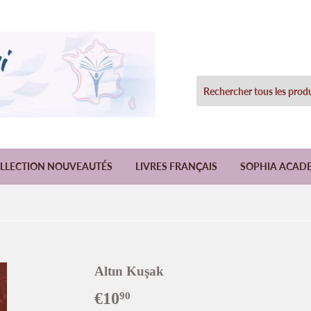
LLECTION NOUVEAUTÉS
LIVRES FRANÇAIS
SOPHIA ACAD
Altın Kuşak
€10
€10,90
90