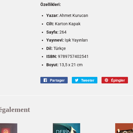
Özellikleri:
Yazar:
Ahmet Kurucan
Cilt:
Karton Kapak
Sayfa:
264
Yayınevi:
Işık Yayınları
Dil:
Türkçe
ISBN:
9789757402541
Boyut:
13,5 x 21 cm
Partager
Partager
Tweeter
Tweeter
Épingler
Ép
sur
sur
sur
Facebook
Twitter
Pin
également