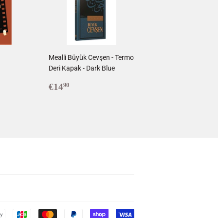
1
Mealli Büyük Cevşen - Termo
Deri Kapak - Dark Blue
0
Prix
€14,90
€14
90
régulier
Icônes