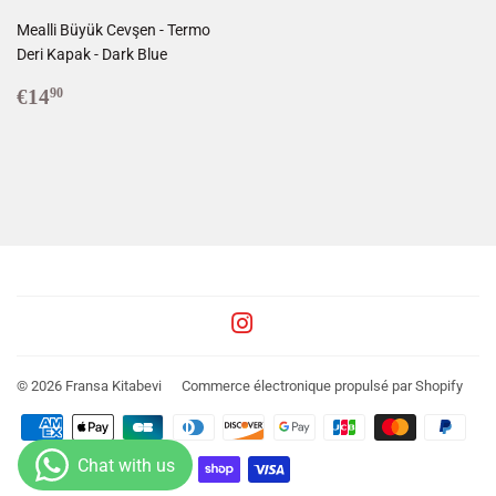
Mealli Büyük Cevşen - Termo
Deri Kapak - Dark Blue
Prix
€14,90
€14
90
régulier
Instagram
© 2026
Fransa Kitabevi
Commerce électronique propulsé par Shopify
Icônes
Paiement