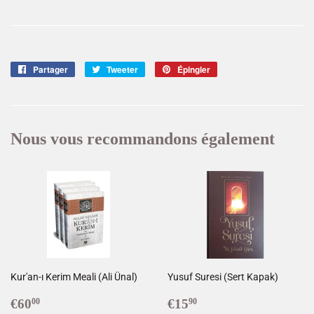
Partager
Partager
Tweeter
Tweeter
Épingler
Épingler
sur
sur
sur
Facebook
Twitter
Pinterest
Nous vous recommandons également
Kur'an-ı Kerim Meali (Ali Ünal)
Yusuf Suresi (Sert Kapak)
Prix
€60,00
Prix
€15,90
€60
€15
00
90