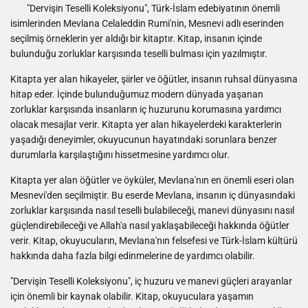
"Dervişin Teselli Koleksiyonu", Türk-İslam edebiyatının önemli
isimlerinden Mevlana Celaleddin Rumi'nin, Mesnevi adlı eserinden
seçilmiş örneklerin yer aldığı bir kitaptır. Kitap, insanın içinde
bulunduğu zorluklar karşısında teselli bulması için yazılmıştır.
Kitapta yer alan hikayeler, şiirler ve öğütler, insanın ruhsal dünyasına
hitap eder. İçinde bulunduğumuz modern dünyada yaşanan
zorluklar karşısında insanların iç huzurunu korumasına yardımcı
olacak mesajlar verir. Kitapta yer alan hikayelerdeki karakterlerin
yaşadığı deneyimler, okuyucunun hayatındaki sorunlara benzer
durumlarla karşılaştığını hissetmesine yardımcı olur.
Kitapta yer alan öğütler ve öyküler, Mevlana'nın en önemli eseri olan
Mesnevi'den seçilmiştir. Bu eserde Mevlana, insanın iç dünyasındaki
zorluklar karşısında nasıl teselli bulabileceği, manevi dünyasını nasıl
güçlendirebileceği ve Allah'a nasıl yaklaşabileceği hakkında öğütler
verir. Kitap, okuyucuların, Mevlana'nın felsefesi ve Türk-İslam kültürü
hakkında daha fazla bilgi edinmelerine de yardımcı olabilir.
"Dervişin Teselli Koleksiyonu", iç huzuru ve manevi güçleri arayanlar
için önemli bir kaynak olabilir. Kitap, okuyuculara yaşamın