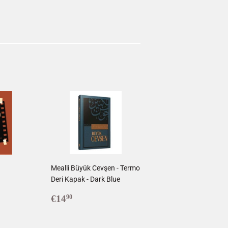
ingler
terest
1
Mealli Büyük Cevşen - Termo
Deri Kapak - Dark Blue
0
Prix
€14,90
€14
90
régulier