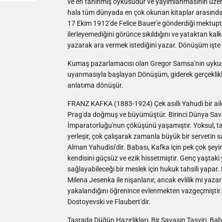
ve en tanınmış öyküsüdür ve yayımlanmasının üzer
hala tüm dünyada en çok okunan kitaplar arasında
17 Ekim 1912'de Felice Bauer'e gönderdiği mektupta
ilerleyemediğini görünce sıkıldığını ve yataktan kal
yazarak ara vermek istediğini yazar. Dönüşüm işte 
Kumaş pazarlamacısı olan Gregor Samsa'nın uyk
uyanmasıyla başlayan Dönüşüm, giderek gerçeklikle
anlatıma dönüşür.
FRANZ KAFKA (1883-1924) Çek asıllı Yahudi bir ai
Prag'da doğmuş ve büyümüştür. Birinci Dünya Sava
İmparatorluğu'nun çöküşünü yaşamıştır. Yoksul, taş
yerleşir, çok çalışarak zamanla büyük bir servetin sah
Alman Yahudisi'dir. Babası, Kafka için pek çok şey
kendisini güçsüz ve ezik hissetmiştir. Genç yaşta
sağlayabileceği bir meslek için hukuk tahsili yapar.
Milena Jesenka ile nişanlanır, ancak evlilik mi ya
yakalandığını öğrenince evlenmekten vazgeçmiştir. 
Dostoyevski ve Flaubert'dir.
Taşrada Düğün Hazırlıkları, Bir Savaşın Tasviri, 