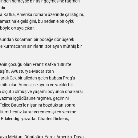
inden nerdeyse bir asır geçmesine rağmen
dır.
 Kafka, Amerika romanı üzerinde çalıştığını,
kamaz hale geldiğini, bu nedenle bir öykü
böyle ortaya çıkar.
usundan kocaman bir böceğe dönüşerek
 kurmacanın sınırlarını zorlayan müthiş bir
lenin çocuğu olan Franz Kafka 1883'te
şı'nı, Avusturya-Macaristan
ralı Çek bir aileden gelen babası Prag'a
ibi olur. Annesi ise aydın ve varlıklı bir
in ölçütü olmuş ve yaşamı boyunca ona karşı
ki yazma içgüdüsüne rağmen, geçimini
 Felice Bauer'le nişanını bozduktan sonra
zarlık mı henüz karar verememişken vereme
Etkilendiği yazarlar Charles Dickens,
Babaya Mektup, Dönüşüm, Yargı, Amerika, Dava,