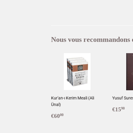
Nous vous recommandons 
Kur'an-ı Kerim Meali (Ali
Yusuf Sures
Ünal)
Prix
€1
€15
90
Prix
€60,00
réguli
€60
00
régulier