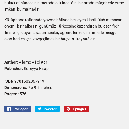
hukuk düşüncesinin metodolojik inceliğini bir arada müşahede etme
imkânı bulmaktadır.
Kütüphane raflarında yazma hâlinde bekleyen klasik fıkıh mirasının
önemli bir halkasını günümüz Türkçesine kazandıran bu eser, fıkıh
ilmine ilgi duyan araştırmacılar, öğrenciler ve dinî ilimlerle meşgul
olan herkes için vazgeçilmez bir başvuru kaynağıdır.
Author:
Allame Ali el-Kari
Publisher:
Sureyya Kitap
ISBN
9781682367919
Dimensions:
7 x 9.5 inches
Pages:
: 576
Partager
Partager
Tweeter
Tweeter
Épingler
Épingler
sur
sur
sur
Facebook
Twitter
Pinterest