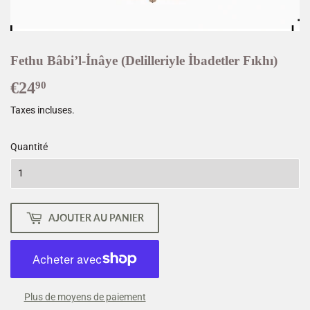
Fethu Bâbi’l-İnâye (Delilleriyle İbadetler Fıkhı)
€24
€24,90
90
Taxes incluses.
Quantité
AJOUTER AU PANIER
Plus de moyens de paiement