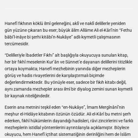
Hanefî fıkhının köklü ilmî geleneğini, aklî ve naklî delillerle yeniden
gün yüzüne çıkaran bu eser; büyük âlim Allâme Ali el-Kârî’nin “Fethu
bâbi’l-inâye bi şerhi kitâbi’n-Nukâye” adlı kıymetli çalışmasının
tercümesidir.
“Delilleriyle İbadetler Fıkhı” alt başlığıyla okuyucuya sunulan kitap,
her bir fıkhî meselenin Kur’ân ve Sünnet’e dayanan delillerini titizlikle
ortaya koymakta; Hanefî mezhebinin yanında diğer mezheplerin
görüş ve hadis rivayetlerini de karşılaştırmalı biçimde
değerlendirmektedir. Bu yönüyle eser, sadece bir fıkıh kitabı değil,
aynı zamanda mezhepler arası ilmî bir diyalog zemini sunan kıymetli
bir kaynak niteliğindedir.
Eserin ana metnini teşkil eden “en-Nukâye”, İmam Mergînânî’nin
meşhur el-Hidâye kitabının özünün özüdür. Ali el-Kârî bu metni şerh
ederken, fıkhî hükümlerin dayandığı hadisleri, râvi zincirlerini ve farklı
mezheplerin istidlal yöntemlerini ayrıntılarıyla açıklamıştır. Böylece
okuyucu, hem Hanefî içtihat sistematiğinin derinliğini hem de İslâm