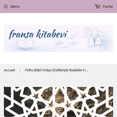
Menu
Panier
›
Accueil
Fethu Bâbi’l-İnâye (Delilleriyle İbadetler Fıkhı)