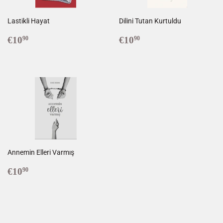
Lastikli Hayat
Dilini Tutan Kurtuldu
Prix
€10,90
Prix
€10,90
€10
€10
90
90
régulier
régulier
Annemin Elleri Varmış
Prix
€10,90
€10
90
régulier