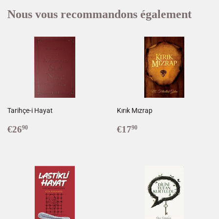
Nous vous recommandons également
Tarihçe-i Hayat
Kırık Mızrap
Prix
€26,90
Prix
€17,90
€26
€17
90
90
régulier
réduit