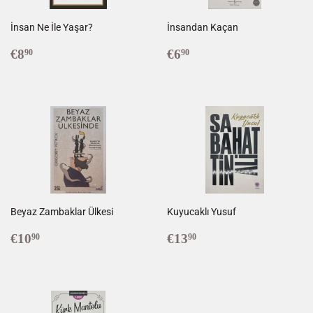
İnsan Ne İle Yaşar?
İnsandan Kaçan
Prix
€8,90
Prix
€6,90
€8
€6
90
90
régulier
régulier
Beyaz Zambaklar Ülkesi
Kuyucaklı Yusuf
Prix
€10,90
Prix
€13,90
€10
€13
90
90
régulier
régulier