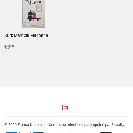
Kürk Mantolu Madonna
Prix
€9,90
€9
90
régulier
Instagram
© 2026
Fransa Kitabevi
Commerce électronique propulsé par Shopify