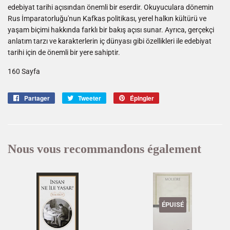
edebiyat tarihi açısından önemli bir eserdir. Okuyuculara dönemin
Rus İmparatorluğu'nun Kafkas politikası, yerel halkın kültürü ve
yaşam biçimi hakkında farklı bir bakış açısı sunar. Ayrıca, gerçekçi
anlatım tarzı ve karakterlerin iç dünyası gibi özellikleri ile edebiyat
tarihi için de önemli bir yere sahiptir.
160 Sayfa
Partager
Partager
Tweeter
Tweeter
Épingler
Épingler
sur
sur
sur
Facebook
Twitter
Pinterest
Nous vous recommandons également
ÉPUISÉ