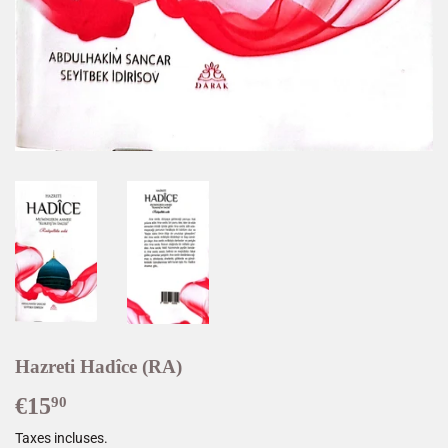
Hazreti Hadîce (RA)
€15
€15,90
90
Taxes incluses.