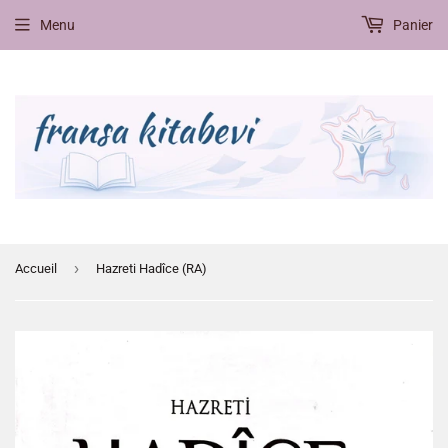
Menu
Panier
›
Accueil
Hazreti Hadîce (RA)