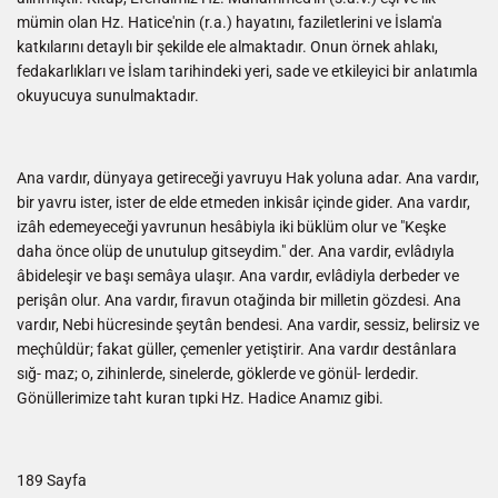
mümin olan Hz. Hatice'nin (r.a.) hayatını, faziletlerini ve İslam'a
katkılarını detaylı bir şekilde ele almaktadır. Onun örnek ahlakı,
fedakarlıkları ve İslam tarihindeki yeri, sade ve etkileyici bir anlatımla
okuyucuya sunulmaktadır.
Ana vardır, dünyaya getireceği yavruyu Hak yoluna adar. Ana vardır,
bir yavru ister, ister de elde etmeden inkisâr içinde gider. Ana vardır,
izâh edemeyeceği yavrunun hesâbiyla iki büklüm olur ve "Keşke
daha önce olüp de unutulup gitseydim." der. Ana vardir, evlâdıyla
âbideleşir ve başı semâya ulaşır. Ana vardır, evlâdiyla derbeder ve
perişân olur. Ana vardır, firavun otağinda bir milletin gözdesi. Ana
vardır, Nebi hücresinde şeytân bendesi. Ana vardir, sessiz, belirsiz ve
meçhûldür; fakat güller, çemenler yetiştirir. Ana vardır destânlara
sığ- maz; o, zihinlerde, sinelerde, göklerde ve gönül- lerdedir.
Gönüllerimize taht kuran tıpki Hz. Hadice Anamız gibi.
189 Sayfa