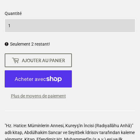
Quantité
Seulement 2 restant!
AJOUTER AU PANIER
Plus de moyens de paiement
"Hz. Hatice: Müminlerin Annesi, Kureyş'in İncisi (Radıyallâhu Anhâ)"
adlı kitap, Abdülhakim Sancar ve Seyitbek İdrisov tarafından kaleme
alınmıştır. Kitap, Efendimiz Hz. Muhammed'in (s.a.v.) eşi ve ilk