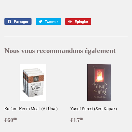
Partager
Partager
Tweeter
Tweeter
Épingler
Épingler
sur
sur
sur
Facebook
Twitter
Pinterest
Nous vous recommandons également
Kur'an-ı Kerim Meali (Ali Ünal)
Yusuf Suresi (Sert Kapak)
Prix
€60,00
Prix
€15,90
€60
€15
00
90
régulier
régulier