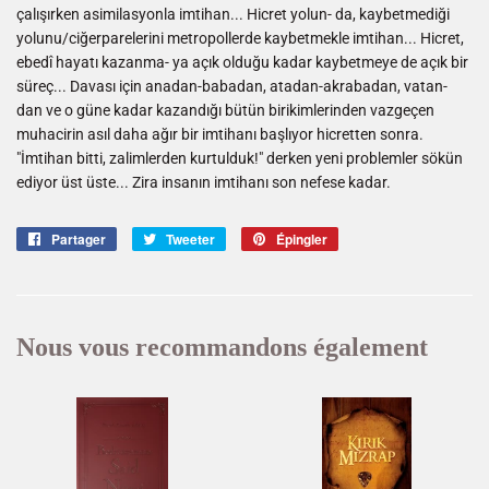
çalışırken asimilasyonla imtihan... Hicret yolun- da, kaybetmediği
yolunu/ciğerparelerini metropollerde kaybetmekle imtihan... Hicret,
ebedî hayatı kazanma- ya açık olduğu kadar kaybetmeye de açık bir
süreç... Davası için anadan-babadan, atadan-akrabadan, vatan-
dan ve o güne kadar kazandığı bütün birikimlerinden vazgeçen
muhacirin asıl daha ağır bir imtihanı başlıyor hicretten sonra.
"İmtihan bitti, zalimlerden kurtulduk!" derken yeni problemler sökün
ediyor üst üste... Zira insanın imtihanı son nefese kadar.
Partager
Partager
Tweeter
Tweeter
Épingler
Épingler
sur
sur
sur
Facebook
Twitter
Pinterest
Nous vous recommandons également