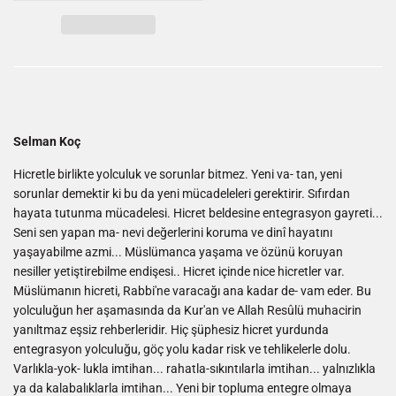
Selman Koç
Hicretle birlikte yolculuk ve sorunlar bitmez. Yeni va- tan, yeni
sorunlar demektir ki bu da yeni mücadeleleri gerektirir. Sıfırdan
hayata tutunma mücadelesi. Hicret beldesine entegrasyon gayreti...
Seni sen yapan ma- nevi değerlerini koruma ve dinî hayatını
yaşayabilme azmi... Müslümanca yaşama ve özünü koruyan
nesiller yetiştirebilme endişesi.. Hicret içinde nice hicretler var.
Müslümanın hicreti, Rabbi'ne varacağı ana kadar de- vam eder. Bu
yolculuğun her aşamasında da Kur'an ve Allah Resûlü muhacirin
yanıltmaz eşsiz rehberleridir. Hiç şüphesiz hicret yurdunda
entegrasyon yolculuğu, göç yolu kadar risk ve tehlikelerle dolu.
Varlıkla-yok- lukla imtihan... rahatla-sıkıntılarla imtihan... yalnızlıkla
ya da kalabalıklarla imtihan... Yeni bir topluma entegre olmaya