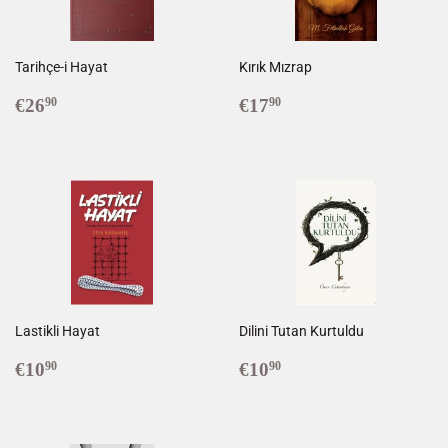
Tarihçe-i Hayat
Kırık Mızrap
Prix
€26,90
Prix
€17,90
€26
€17
90
90
régulier
réduit
Lastikli Hayat
Dilini Tutan Kurtuldu
Prix
€10,90
Prix
€10,90
€10
€10
90
90
régulier
régulier