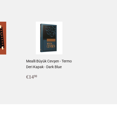
1
Mealli Büyük Cevşen - Termo
Deri Kapak - Dark Blue
0
Prix
€14,90
€14
90
régulier