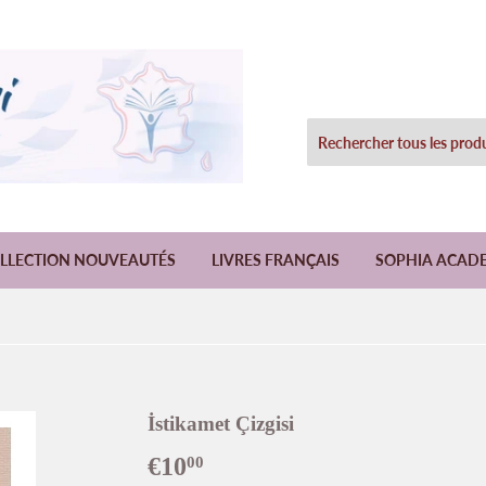
LLECTION NOUVEAUTÉS
LIVRES FRANÇAIS
SOPHIA ACAD
İstikamet Çizgisi
€10
€10,00
00