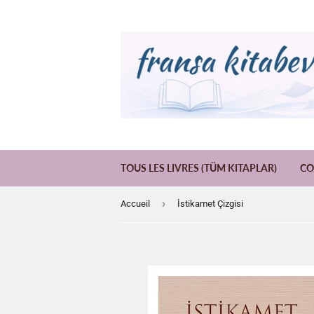
TOUS LES LIVRES (TÜM KITAPLAR)
CO
›
Accueil
İstikamet Çizgisi