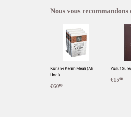
Nous vous recommandons 
Kur'an-ı Kerim Meali (Ali
Yusuf Sures
Ünal)
Prix
€1
€15
90
Prix
€60,00
réguli
€60
00
régulier