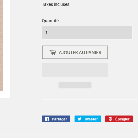
Taxes incluses.
Quantité
AJOUTER AU PANIER
Partager
Partager
Tweeter
Tweeter
Épingler
Ép
sur
sur
sur
Facebook
Twitter
Pin