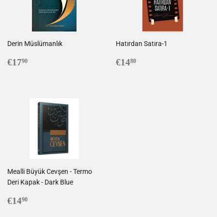
Derin Müslümanlık
Hatırdan Satıra-1
Prix
€17,90
Prix
€14,80
€17
€14
90
80
régulier
régulier
Mealli Büyük Cevşen - Termo
Deri Kapak - Dark Blue
Prix
€14,90
€14
90
régulier