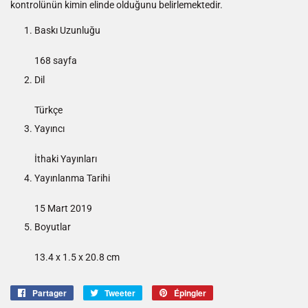
kontrolünün kimin elinde olduğunu belirlemektedir.
Baskı Uzunluğu
168 sayfa
Dil
Türkçe
Yayıncı
İthaki Yayınları
Yayınlanma Tarihi
15 Mart 2019
Boyutlar
13.4 x 1.5 x 20.8 cm
Partager
Partager
Tweeter
Tweeter
Épingler
Épingler
sur
sur
sur