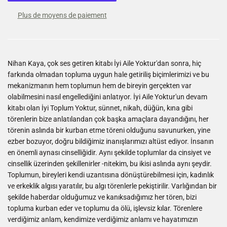
Plus de moyens de paiement
Nihan Kaya, çok ses getiren kitabı İyi Aile Yoktur'dan sonra, hiç
farkında olmadan topluma uygun hale getiriliş biçimlerimizi ve bu
mekanizmanın hem toplumun hem de bireyin gerçekten var
olabilmesini nasıl engellediğini anlatıyor. İyi Aile Yoktur'un devam
kitabı olan İyi Toplum Yoktur, sünnet, nikah, düğün, kına gibi
törenlerin bize anlatılandan çok başka amaçlara dayandığını, her
törenin aslında bir kurban etme töreni olduğunu savunurken, yine
ezber bozuyor, doğru bildiğimiz inanışlarımızı altüst ediyor. İnsanın
en önemli aynası cinselliğidir. Aynı şekilde toplumlar da cinsiyet ve
cinsellik üzerinden şekillenirler -nitekim, bu ikisi aslında aynı şeydir.
Toplumun, bireyleri kendi uzantısına dönüştürebilmesi için, kadınlık
ve erkeklik algısı yaratılır, bu algı törenlerle pekiştirilir. Varlığından bir
şekilde haberdar olduğumuz ve kanıksadığımız her tören, bizi
topluma kurban eder ve toplumu da ölü, işlevsiz kılar. Törenlere
verdiğimiz anlam, kendimize verdiğimiz anlamı ve hayatımızın