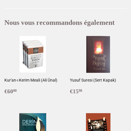
Facebook
Twitter
Pinterest
Nous vous recommandons également
Kur'an-ı Kerim Meali (Ali Ünal)
Yusuf Suresi (Sert Kapak)
Prix
€60,00
Prix
€15,90
€60
€15
00
90
régulier
régulier