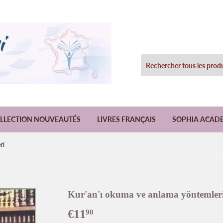
LLECTION NOUVEAUTÉS
LIVRES FRANÇAIS
SOPHIA ACAD
ri
Kur'an'ı okuma ve anlama yöntemler
€11
€11,90
90