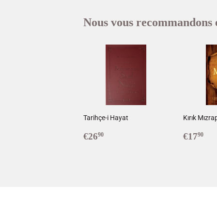
Nous vous recommandons 
Tarihçe-i Hayat
Kırık Mızra
Prix
€26,90
Prix
€1
€26
€17
90
90
régulier
réduit