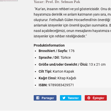
Yazar
:
Prof. Dr. Selman Pak
"Kur'an, insanın rehberi ve yol göstericisidir. Onu
hayatımıza derinlik ve anlam katmanın yanı sıra, ma
oluşturur. Fethullah Gülen Hocaefendi'nin önerdiği
anlamak isteyenler için önemli ipuçları sunmakta. Bu
nasıl açabileceğimizi, onun mesajlarını hayatımıza 
isteyenler için rehber niteliğindedir."
Produktinformation
Broschiert / Sayfa:
176
Sprache / Dil:
Türkce
Größe und/oder Gewicht / Ölcü:
13 x 21 cm
Cilt Tipi:
Karton Kapak
Kağıt Cinsi
:
Kitap
Kağıdı
ISBN:
9789083429571
Partager
Partager
Tweeter
Tweeter
Épingler
Ép
sur
sur
sur
Facebook
Twitter
Pin