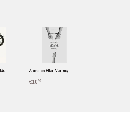
uldu
Annemin Elleri Varmış
0
Prix
€10,90
€10
90
régulier