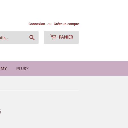
Connexion
ou
Créer un compte
Chercher
PANIER
EMY
PLUS
i