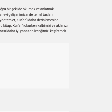
 doğru bir şekilde okumak ve anlamak,
nevi gelişimimizin de temel taşlarını
 yöntemler, Kur'an'ı daha derinlemesine
 kitap, Kur'an'ı okurken kalbimizi ve aklımızı
nasıl daha iyi yansıtabileceğimizi keşfetmek
ingler
terest