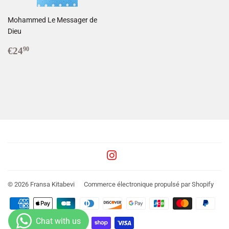
Mohammed Le Messager de
Dieu
Prix
€24,90
€24
90
régulier
Instagram
© 2026
Fransa Kitabevi
Commerce électronique propulsé par Shopify
Icônes
Paiement