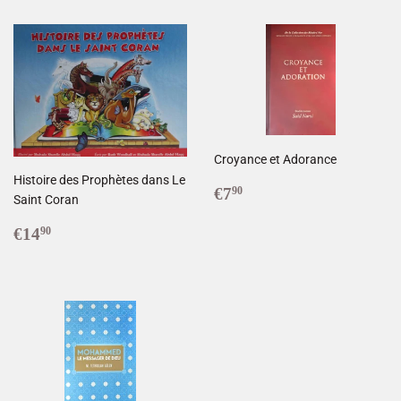
Croyance et Adorance
Histoire des Prophètes dans Le
Prix
€7,90
€7
90
Saint Coran
réduit
Prix
€14,90
€14
90
régulier