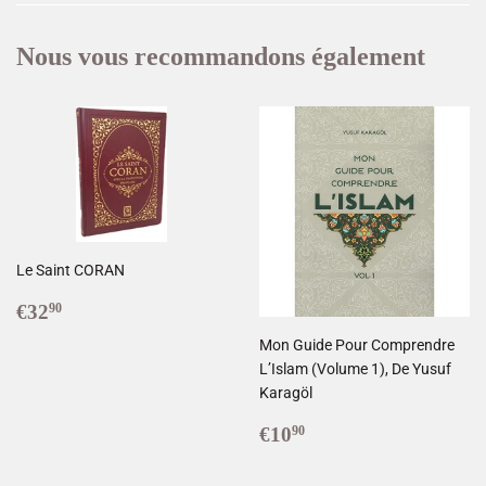
Nous vous recommandons également
Le Saint CORAN
Prix
€32,90
€32
90
réduit
Mon Guide Pour Comprendre
L’Islam (Volume 1), De Yusuf
Karagöl
Prix
€10,90
€10
90
réduit