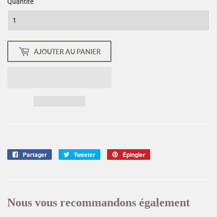
Quantité
AJOUTER AU PANIER
Partager
Partager
Tweeter
Tweeter
Épingler
Épingler
sur
sur
sur
Facebook
Twitter
Pinterest
Nous vous recommandons également