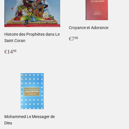
Croyance et Adorance
Histoire des Prophètes dans Le
Prix
€7,90
€7
90
Saint Coran
réduit
Prix
€14,90
€14
90
régulier
Mohammed Le Messager de
Dieu