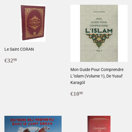
Le Saint CORAN
Prix
€32,90
€32
90
réduit
Mon Guide Pour Comprendre
L’Islam (Volume 1), De Yusuf
Karagöl
Prix
€10,90
€10
90
réduit