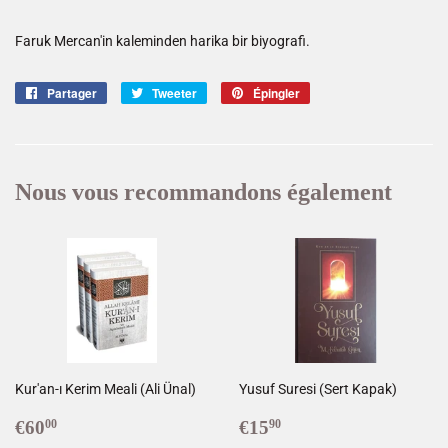
Faruk Mercan'in kaleminden harika bir biyografi.
Partager
Partager
Tweeter
Tweeter
Épingler
Épingler
sur
sur
sur
Facebook
Twitter
Pinterest
Nous vous recommandons également
Kur'an-ı Kerim Meali (Ali Ünal)
Yusuf Suresi (Sert Kapak)
Prix
€60,00
Prix
€15,90
€60
€15
00
90
régulier
régulier