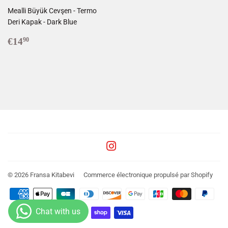
Mealli Büyük Cevşen - Termo
Deri Kapak - Dark Blue
Prix
€14,90
€14
90
régulier
Instagram
© 2026
Fransa Kitabevi
Commerce électronique propulsé par Shopify
Icônes
Paiement