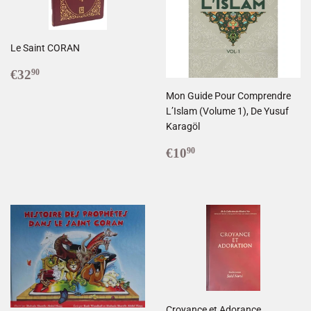
Le Saint CORAN
Prix
€32,90
€32
90
réduit
Mon Guide Pour Comprendre
L’Islam (Volume 1), De Yusuf
Karagöl
Prix
€10,90
€10
90
réduit
Croyance et Adorance