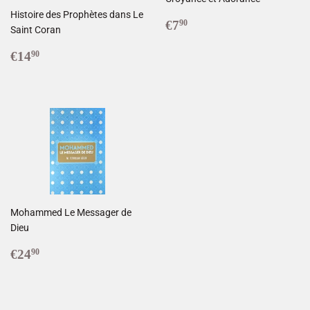
Histoire des Prophètes dans Le
Prix
€7,90
€7
90
Saint Coran
réduit
Prix
€14,90
€14
90
régulier
Mohammed Le Messager de
Dieu
Prix
€24,90
€24
90
régulier