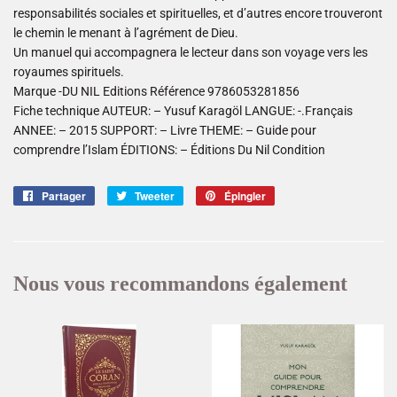
responsabilités sociales et spirituelles, et d’autres encore trouveront
le chemin le menant à l’agrément de Dieu.
Un manuel qui accompagnera le lecteur dans son voyage vers les
royaumes spirituels.
Marque -DU NIL Editions Référence 9786053281856
Fiche technique AUTEUR: – Yusuf Karagöl LANGUE: -.Français
ANNEE: – 2015 SUPPORT: – Livre THEME: – Guide pour
comprendre l’Islam ÉDITIONS: – Éditions Du Nil Condition
Partager
Partager
Tweeter
Tweeter
Épingler
Épingler
sur
sur
sur
Facebook
Twitter
Pinterest
Nous vous recommandons également