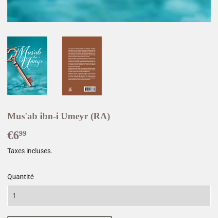
Mus'ab ibn-i Umeyr (RA)
€6
€6,99
99
Taxes incluses.
Quantité