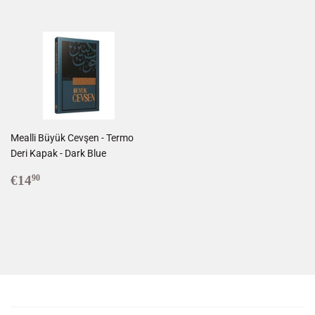
Mealli Büyük Cevşen - Termo
Deri Kapak - Dark Blue
Prix
€14,90
€14
90
régulier