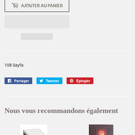
AJOUTER AU PANIER
108 Sayfa
Partager
Partager
Tweeter
Tweeter
Épingler
Épingler
sur
sur
sur
Facebook
Twitter
Pinterest
Nous vous recommandons également