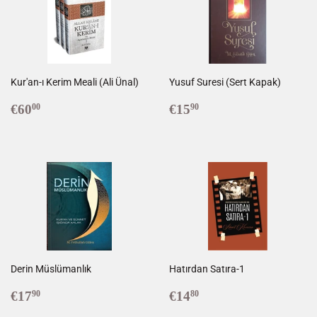
Kur'an-ı Kerim Meali (Ali Ünal)
Yusuf Suresi (Sert Kapak)
Prix
€60,00
Prix
€15,90
€60
€15
00
90
régulier
régulier
Derin Müslümanlık
Hatırdan Satıra-1
Prix
€17,90
Prix
€14,80
€17
€14
90
80
régulier
régulier