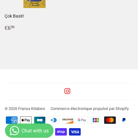
Çok Basit!
Prix
€6,90
€6
90
réduit
Instagram
© 2026
Fransa Kitabevi
Commerce électronique propulsé par Shopify
Icônes
Paiement