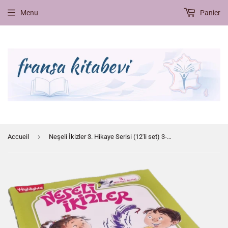
Menu
Panier
›
Accueil
Neşeli İkizler 3. Hikaye Serisi (12'li set) 3-7 yaş için uygundur, CE2'ye kadar dil gelişimi için uygundur