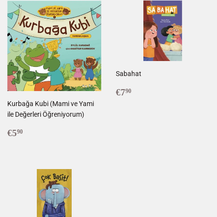
Sabahat
Prix
€7,90
€7
90
réduit
Kurbağa Kubi (Mami ve Yami
ile Değerleri Öğreniyorum)
Prix
€5,90
€5
90
réduit