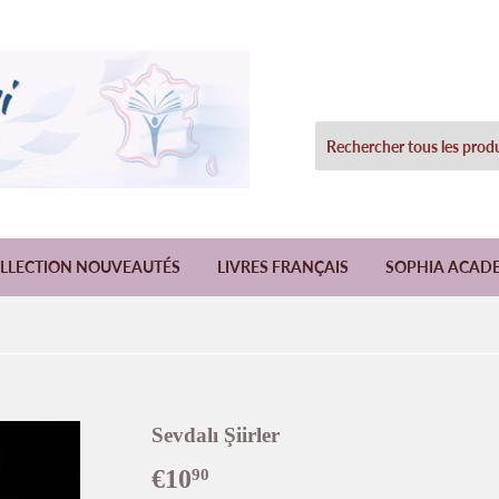
LLECTION NOUVEAUTÉS
LIVRES FRANÇAIS
SOPHIA ACAD
Sevdalı Şiirler
€10
€10,90
90