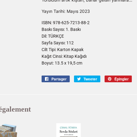
Yayın Tarihi: Mayıs 2023
ISBN: 978-625-7213-88-2
Baskı Sayısı: 1. Baskı
Dil: TÜRKÇE
Sayfa Sayısı: 112
Cilt Tipi: Karton Kapak
Kağıt Cinsi: Kitap Kağıdı
Boyut: 13.5 x 19,5 cm
Partager
Partager
Tweeter
Tweeter
Épingler
Ép
sur
sur
sur
Facebook
Twitter
Pin
également