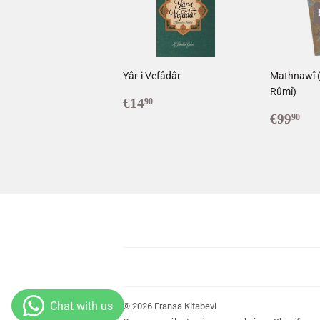
Yâr-i Vefâdâr
Mathnawî (
Rûmî)
Prix
€14,90
€14
90
régulier
Prix
€9
€99
90
réguli
© 2026
Fransa Kitabevi