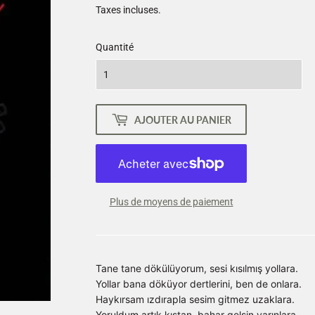
Taxes incluses.
Quantité
AJOUTER AU PANIER
Plus de moyens de paiement
Tane tane dökülüyorum, sesi kısılmış yollara.
Yollar bana döküyor dertlerini, ben de onlara.
Haykırsam ızdırapla sesim gitmez uzaklara.
Yoruldum artık kıştan, bahar gelsin yarınlara…