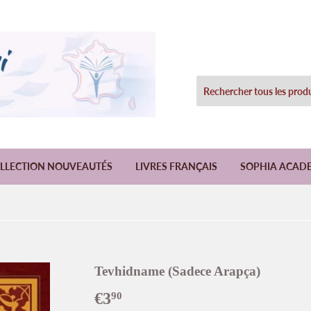
LLECTION NOUVEAUTÉS
LIVRES FRANÇAIS
SOPHIA ACAD
Tevhidname (Sadece Arapça)
€3
€3,90
90