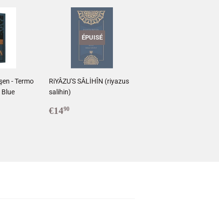
ÉPUISÉ
şen - Termo
RiYÂZU'S SÂLİHÎN (riyazus
 Blue
salihin)
0
Prix
€14,90
€14
90
régulier