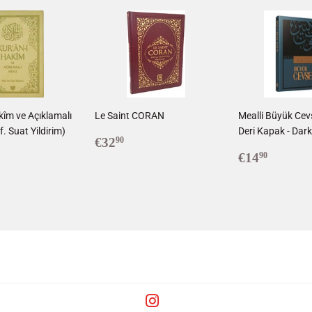
kîm ve Açıklamalı
Le Saint CORAN
Mealli Büyük Cev
f. Suat Yildirim)
Deri Kapak - Dark
Prix
€32,90
€32
90
4,80
réduit
Prix
€14,9
€14
90
régulier
Instagram