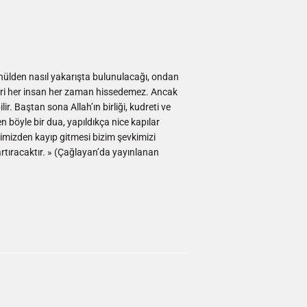
nülden nasıl yakarışta bulunulacağı, ondan
leri her insan her zaman hissedemez. Ancak
. Baştan sona Allah’ın birliği, kudreti ve
 böyle bir dua, yapıldıkça nice kapılar
elimizden kayıp gitmesi bizim şevkimizi
rtıracaktır. » (Çağlayan’da yayınlanan
ingler
terest