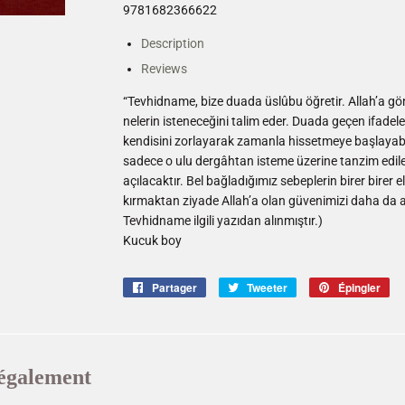
9781682366622
Description
Reviews
“Tevhidname, bize duada üslûbu öğretir. Allah’a gö
nelerin isteneceğini talim eder. Duada geçen ifade
kendisini zorlayarak zamanla hissetmeye başlayabilir
sadece o ulu dergâhtan isteme üzerine tanzim edilen
açılacaktır. Bel bağladığımız sebeplerin birer birer 
kırmaktan ziyade Allah’a olan güvenimizi daha da a
Tevhidname ilgili yazıdan alınmıştır.)
Kucuk boy
Partager
Partager
Tweeter
Tweeter
Épingler
Ép
sur
sur
sur
Facebook
Twitter
Pin
également