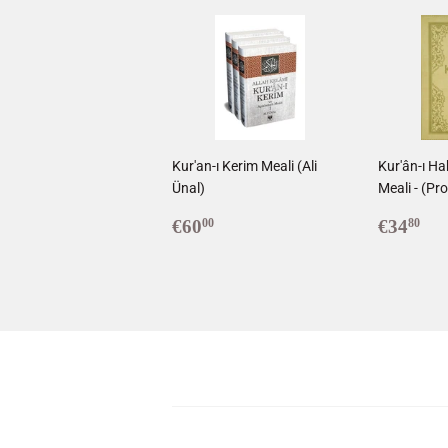
Kur'an-ı Kerim Meali (Ali
Kur'ân-ı Ha
Ünal)
Meali - (Pro
Prix
€60,00
Prix
€3
€60
€34
00
80
régulier
réduit