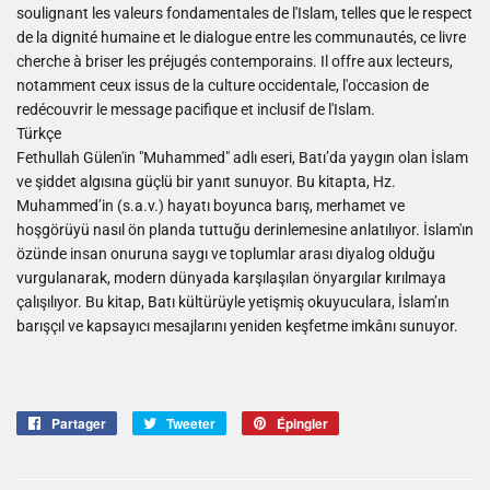
soulignant les valeurs fondamentales de l'Islam, telles que le respect
de la dignité humaine et le dialogue entre les communautés, ce livre
cherche à briser les préjugés contemporains. Il offre aux lecteurs,
notamment ceux issus de la culture occidentale, l'occasion de
redécouvrir le message pacifique et inclusif de l'Islam.
Türkçe
Fethullah Gülen'in "Muhammed" adlı eseri, Batı’da yaygın olan İslam
ve şiddet algısına güçlü bir yanıt sunuyor. Bu kitapta, Hz.
Muhammed’in (s.a.v.) hayatı boyunca barış, merhamet ve
hoşgörüyü nasıl ön planda tuttuğu derinlemesine anlatılıyor. İslam'ın
özünde insan onuruna saygı ve toplumlar arası diyalog olduğu
vurgulanarak, modern dünyada karşılaşılan önyargılar kırılmaya
çalışılıyor. Bu kitap, Batı kültürüyle yetişmiş okuyuculara, İslam’ın
barışçıl ve kapsayıcı mesajlarını yeniden keşfetme imkânı sunuyor.
Partager
Partager
Tweeter
Tweeter
Épingler
Épingler
sur
sur
sur
Facebook
Twitter
Pinterest