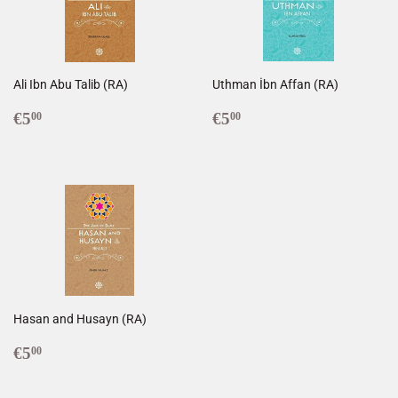
Ali Ibn Abu Talib (RA)
Uthman İbn Affan (RA)
Prix
€5,00
Prix
€5,00
€5
€5
00
00
régulier
régulier
Hasan and Husayn (RA)
Prix
€5,00
€5
00
régulier