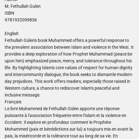
M. Fethullah Gulen
ISBN
9781932099836
English
Fethullah Gülen's book Muhammed offers a powerful response to
the prevalent association between Islam and violence in the West. It
provides a deep exploration of how Prophet Muhammad (peace be
upon him) emphasized peace, mercy, and tolerance throughout his
life. By highlighting Islam's core values of respect for human dignity
and intercommunity dialogue, the book seeks to dismantle modern-
day prejudices. This work offers readers, especially those raised in
Western culture, a chance to rediscover Islam’s peaceful and
inclusive message.
Français
Le livre Muhammed de Fethullah Gülen apporte une réponse
puissante à l'association fréquente entre l'Islam et la violence en
Occident. Il explore en profondeur comment le Prophète
Mohammed (paix et bénédictions sur lui) a toujours mis en avant la
paix, la miséricorde et la tolérance tout au long de sa vie. En