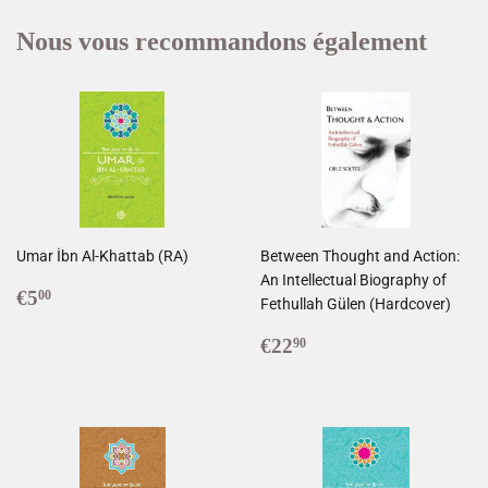
Nous vous recommandons également
Umar İbn Al-Khattab (RA)
Between Thought and Action:
An Intellectual Biography of
Prix
€5,00
€5
00
Fethullah Gülen (Hardcover)
régulier
Prix
€22,90
€22
90
régulier