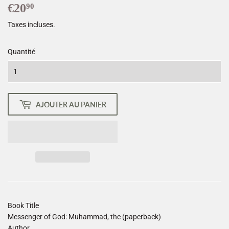
€20
€20,90
90
Taxes incluses.
Quantité
AJOUTER AU PANIER
Book Title
Messenger of God: Muhammad, the (paperback)
Author