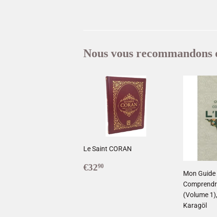
Nous vous recommandons 
Le Saint CORAN
Prix
€32,90
€32
90
Mon Guide
réduit
Comprendre
(Volume 1)
Karagöl