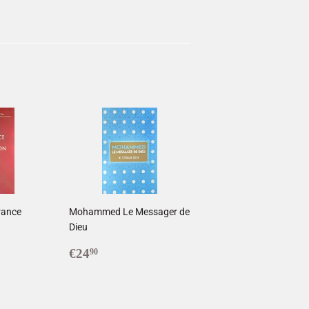
ingler
terest
rance
Mohammed Le Messager de
Dieu
Prix
€24,90
€24
90
régulier