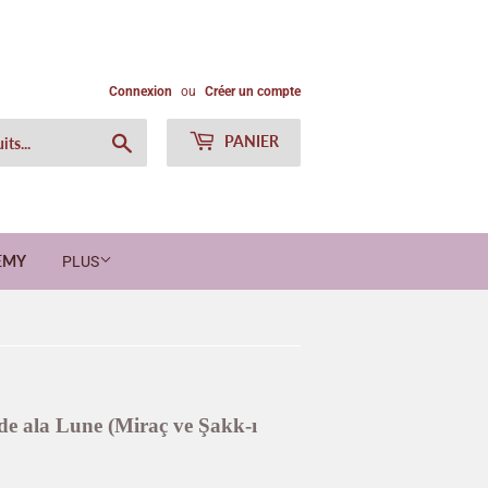
Connexion
ou
Créer un compte
Chercher
PANIER
EMY
PLUS
n de ala Lune (Miraç ve Şakk-ı