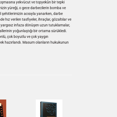
şmasına yekvücut ve topyekûn bir tepki
mizin yüreği, o gece darbecilerin bomba ve
l şehitlerimizin acısıyla yanarken, darbe
 hız verilen tasfiyeler, ihraçlar, gözaltılar ve
sı yargısız infaza dönüşen uzun tutuklamalar,
lerinin yoğunlaştığı bir ortama sürükledi.
 yönlü, çok boyutlu ve çok yaygın
nerek hazırlandı. Masum olanların hukukunun
ingler
terest