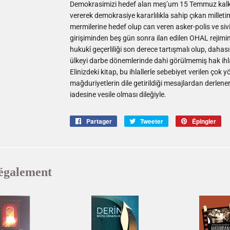
Demokrasimizi hedef alan meş’um 15 Temmuz kalkı
vererek demokrasiye kararlılıkla sahip çıkan milleti
mermilerine hedef olup can veren asker-polis ve sivi
girişiminden beş gün sonra ilan edilen OHAL rejiminde
hukukî geçerliliği son derece tartışmalı olup, daha
ülkeyi darbe dönemlerinde dahi görülmemiş hak ihlal
Elinizdeki kitap, bu ihlallerle sebebiyet verilen çok
mağduriyetlerin dile getirildiği mesajlardan derle
iadesine vesile olması dileğiyle.
Partager
Partager
Tweeter
Tweeter
Épingler
Ép
sur
sur
sur
Facebook
Twitter
Pin
également