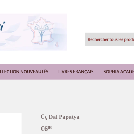
LLECTION NOUVEAUTÉS
LIVRES FRANÇAIS
SOPHIA ACAD
Üç Dal Papatya
€6
€6,00
00